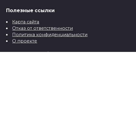
Полезные ссылки
Карта сайта
Отказ от ответственности
Политика конфиденциальности
О проекте
Контактная информация
Контакты
© 2026 Все о детях для папы и мамы от рождения до
школы