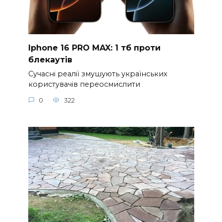
Iphone 16 PRO MAX: 1 тб проти
блекаутів
Сучасні реалії змушують українських
користувачів переосмислити
0
322