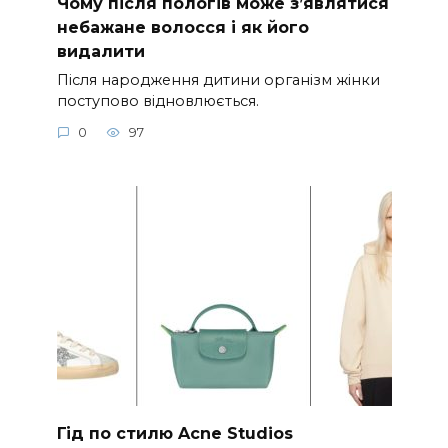
Чому після пологів може з’являтися
небажане волосся і як його
видалити
Після народження дитини організм жінки
поступово відновлюється.
0
97
Гід по стилю Acne Studios