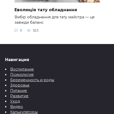
Еволюція тату обладнання
Вибір обладнання для тату майстра — це
завжди баланс
0
523
Навигация
Воспитание
Психология
Беременность и роды
Здоровье
Питание
Развитие
Уход
Видео
Калькуляторы