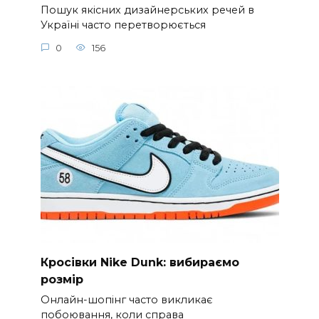
Пошук якісних дизайнерських речей в
Україні часто перетворюється
0
156
Кросівки Nike Dunk: вибираємо
розмір
Онлайн-шопінг часто викликає
побоювання, коли справа