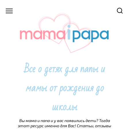
Перейти
к
содержанию
Все о детях для папы и
мамы от рождения до
школы
Вы мама и папа и у вас появились дети? Тогда
этот ресурс именно для Вас! Статьи, отзывы