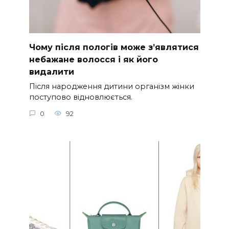
Чому після пологів може з’являтися
небажане волосся і як його
видалити
Після народження дитини організм жінки
поступово відновлюється.
0
92