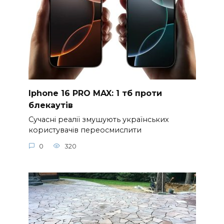
Iphone 16 PRO MAX: 1 тб проти
блекаутів
Сучасні реалії змушують українських
користувачів переосмислити
0
320