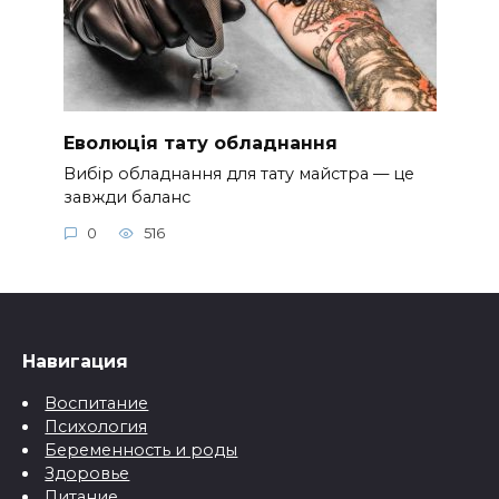
Еволюція тату обладнання
Вибір обладнання для тату майстра — це
завжди баланс
0
516
Навигация
Воспитание
Психология
Беременность и роды
Здоровье
Питание