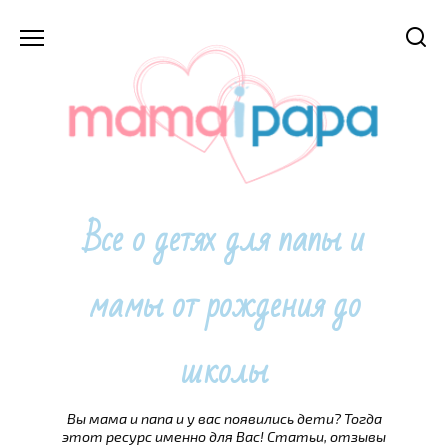
Перейти
к
содержанию
Все о детях для папы и
мамы от рождения до
школы
Вы мама и папа и у вас появились дети? Тогда
этот ресурс именно для Вас! Статьи, отзывы