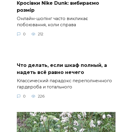
Кросівки Nike Dunk: вибираємо
розмір
Онлайн-шопінг часто викликає
побоювання, коли справа
0
212
Что делать, если шкаф полный, а
надеть всё равно нечего
Классический парадокс переполненного
гардероба и тотального
0
226