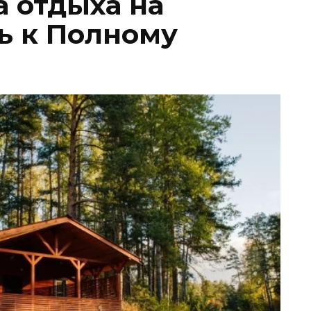
а отдыха на
ь к Полному