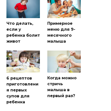
Что делать,
Примерное
если у
меню для 9-
ребенка болит
месячного
живот
малыша
Когда можно
6 рецептов
стричь
приготовлени
малыша в
я первых
первый раз?
супов для
ребенка