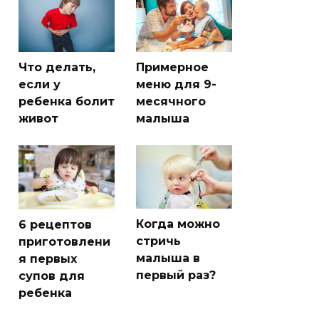
Что делать,
Примерное
если у
меню для 9-
ребенка болит
месячного
живот
малыша
Когда можно
6 рецептов
стричь
приготовлени
малыша в
я первых
первый раз?
супов для
ребенка