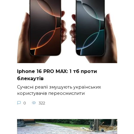
Iphone 16 PRO MAX: 1 тб проти
блекаутів
Сучасні реалії змушують українських
користувачів переосмислити
0
322