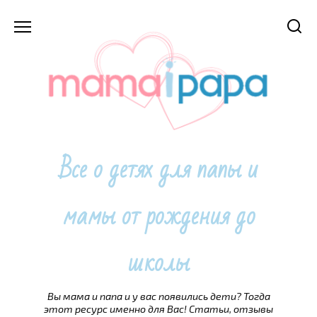
Перейти
к
содержанию
Все о детях для папы и
мамы от рождения до
школы
Вы мама и папа и у вас появились дети? Тогда
этот ресурс именно для Вас! Статьи, отзывы