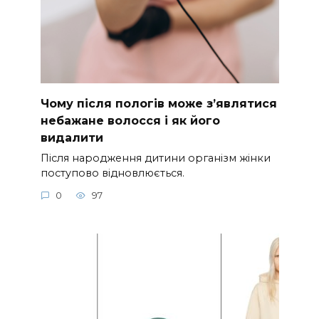
Чому після пологів може з’являтися
небажане волосся і як його
видалити
Після народження дитини організм жінки
поступово відновлюється.
0
97