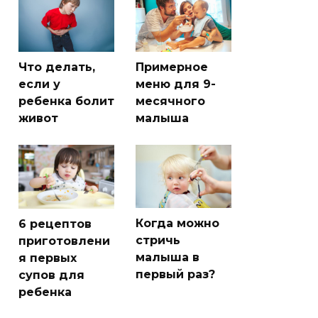
Что делать,
Примерное
если у
меню для 9-
ребенка болит
месячного
живот
малыша
Когда можно
6 рецептов
стричь
приготовлени
малыша в
я первых
первый раз?
супов для
ребенка