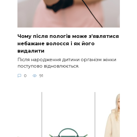
Чому після пологів може з’являтися
небажане волосся і як його
видалити
Після народження дитини організм жінки
поступово відновлюється.
0
91