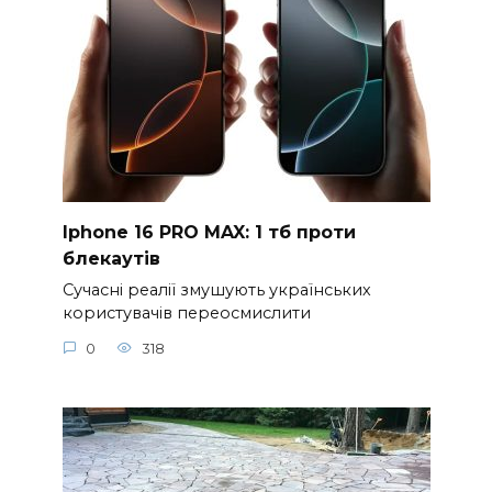
Iphone 16 PRO MAX: 1 тб проти
блекаутів
Сучасні реалії змушують українських
користувачів переосмислити
0
318