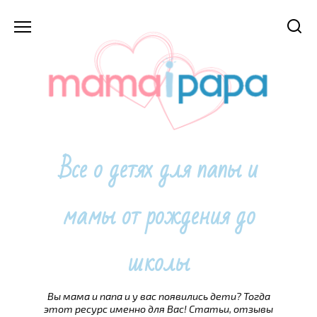
Перейти
к
содержанию
Все о детях для папы и
мамы от рождения до
школы
Вы мама и папа и у вас появились дети? Тогда
этот ресурс именно для Вас! Статьи, отзывы