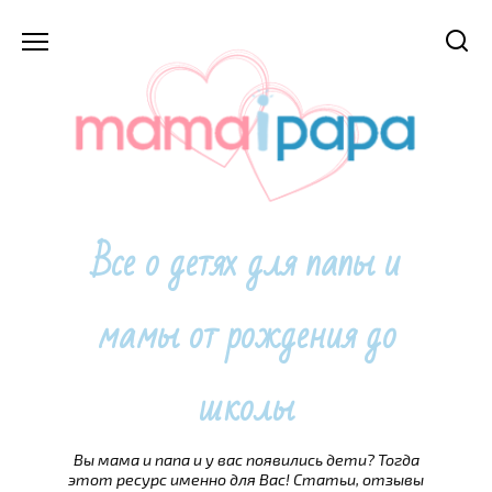
Перейти
к
содержанию
Все о детях для папы и
мамы от рождения до
школы
Вы мама и папа и у вас появились дети? Тогда
этот ресурс именно для Вас! Статьи, отзывы