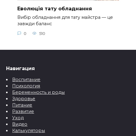
Еволюція тату обладнання
Вибір обладнання для тату майстра — це
завжди баланс
0
510
Навигация
Воспитание
Психология
Беременность и роды
Здоровье
Питание
Развитие
Уход
Видео
Калькуляторы