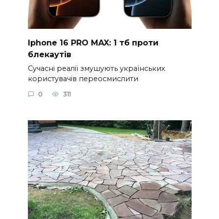
Iphone 16 PRO MAX: 1 тб проти
блекаутів
Сучасні реалії змушують українських
користувачів переосмислити
0
311