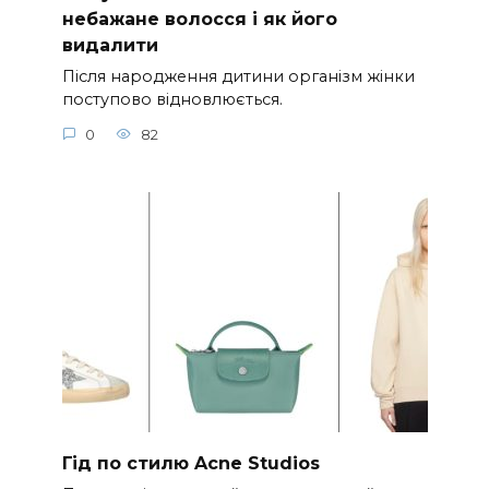
небажане волосся і як його
видалити
Після народження дитини організм жінки
поступово відновлюється.
0
82
Гід по стилю Acne Studios