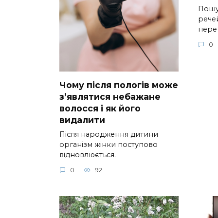
Пошу
речей
пере
0
Чому після пологів може
з’являтися небажане
волосся і як його
видалити
Після народження дитини
організм жінки поступово
відновлюється.
0
92