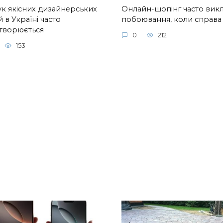
к якісних дизайнерських
Онлайн-шопінг часто вик
 в Україні часто
побоювання, коли справа
творюється
0
212
153