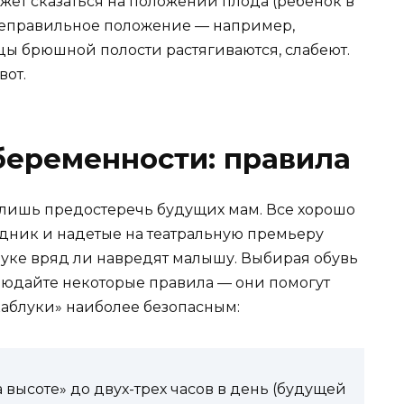
жет сказаться на положении плода (ребенок в
неправильное положение — например,
цы брюшной полости растягиваются, слабеют.
вот.
беременности: правила
 а лишь предостеречь будущих мам. Все хорошо
аздник и надетые на театральную премьеру
уке вряд ли навредят малышу. Выбирая обувь
людайте некоторые правила — они помогут
каблуки» наиболее безопасным:
высоте» до двух-трех часов в день (будущей