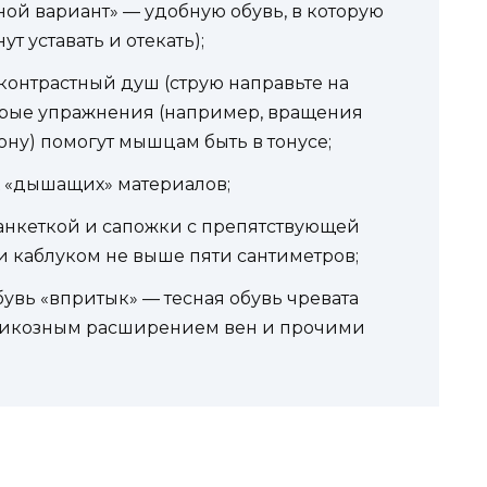
ной вариант» — удобную обувь, в которую
т уставать и отекать);
контрастный душ (струю направьте на
трые упражнения (например, вращения
рону) помогут мышцам быть в тонусе;
х «дышащих» материалов;
анкеткой и сапожки с препятствующей
каблуком не выше пяти сантиметров;
бувь «впритык» — тесная обувь чревата
рикозным расширением вен и прочими