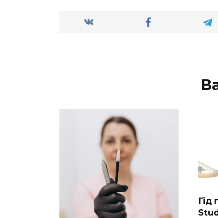
В
Гід
Stud