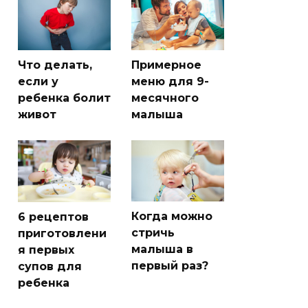
Что делать,
Примерное
если у
меню для 9-
ребенка болит
месячного
живот
малыша
Когда можно
6 рецептов
стричь
приготовлени
малыша в
я первых
первый раз?
супов для
ребенка