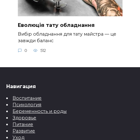
Еволюція тату обладнання
Вибір обладнання для тату майстра — це
завжди баланс
0
512
Навигация
Воспитание
Психология
Беременность и роды
Здоровье
Питание
Развитие
Уход