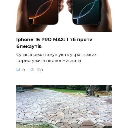
Iphone 16 PRO MAX: 1 тб проти
блекаутів
Сучасні реалії змушують українських
користувачів переосмислити
0
318