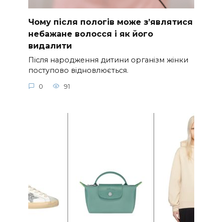
Чому після пологів може з’являтися
небажане волосся і як його
видалити
Після народження дитини організм жінки
поступово відновлюється.
0
91