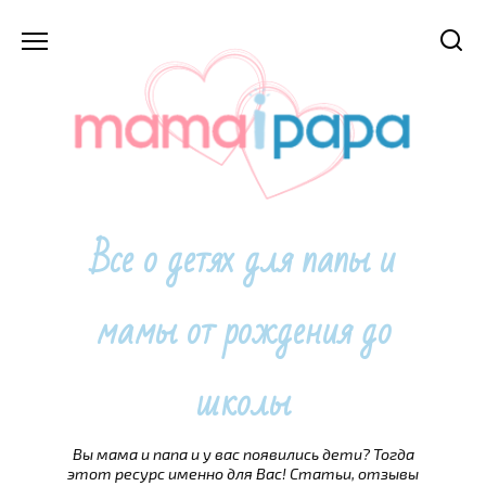
Перейти
к
содержанию
Все о детях для папы и
мамы от рождения до
школы
Вы мама и папа и у вас появились дети? Тогда
этот ресурс именно для Вас! Статьи, отзывы