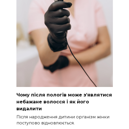
Чому після пологів може з’являтися
небажане волосся і як його
видалити
Після народження дитини організм жінки
поступово відновлюється.