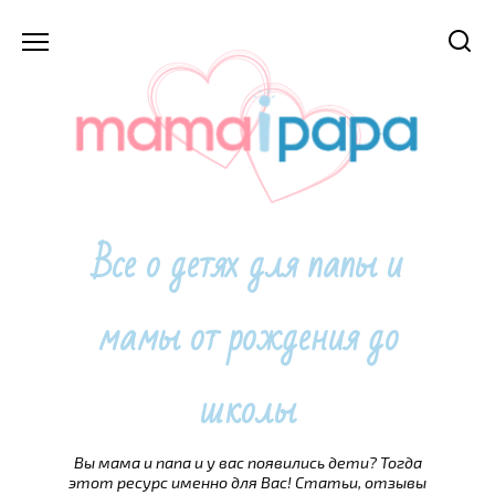
Перейти
к
содержанию
Все о детях для папы и
мамы от рождения до
школы
Вы мама и папа и у вас появились дети? Тогда
этот ресурс именно для Вас! Статьи, отзывы