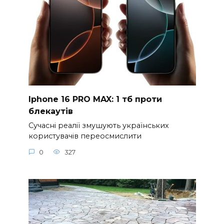
Iphone 16 PRO MAX: 1 тб проти
блекаутів
Сучасні реалії змушують українських
користувачів переосмислити
0
327