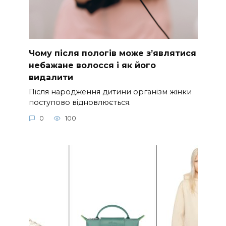
Чому після пологів може з’являтися
небажане волосся і як його
видалити
Після народження дитини організм жінки
поступово відновлюється.
0
100