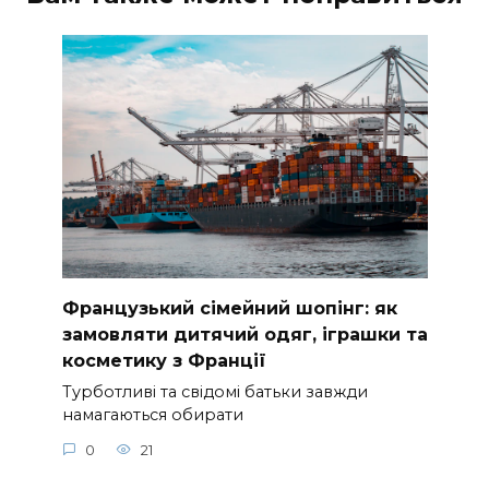
Французький сімейний шопінг: як
замовляти дитячий одяг, іграшки та
косметику з Франції
Турботливі та свідомі батьки завжди
намагаються обирати
0
21