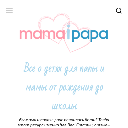
Перейти
к
содержанию
Все о детях для папы и
мамы от рождения до
школы
Вы мама и папа и у вас появились дети? Тогда
этот ресурс именно для Вас! Статьи, отзывы