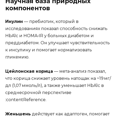
Научная база природных
компонентов
Инулин
— пребиотик, который в
исследованиях показал способность снижать
HbA1c и HOMA‑IR у больных диабетом и
преддиабетом. Он улучшает чувствительность
к инсулину и помогает нормализовать
гликемию.
Цейлонская корица
— мета‑анализ показал,
что корица снижает уровень натощак на ~19 мг/
дл (1,07 ммоль/л), а также уменьшает HbA1c в
среднесрочной перспективе
:contentReference.
Женьшень
действует как адаптоген, помогает