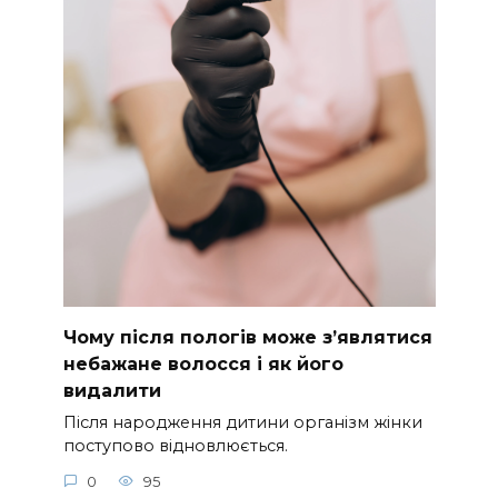
Чому після пологів може з’являтися
небажане волосся і як його
видалити
Після народження дитини організм жінки
поступово відновлюється.
0
95