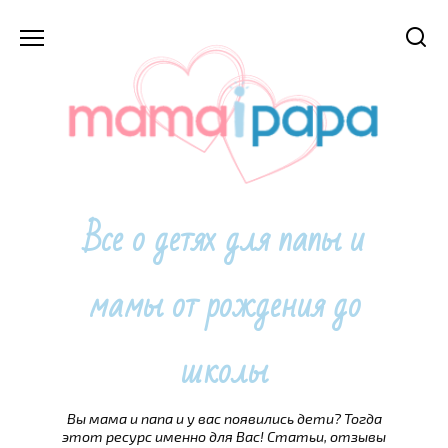
Перейти
к
содержанию
Все о детях для папы и
мамы от рождения до
школы
Вы мама и папа и у вас появились дети? Тогда
этот ресурс именно для Вас! Статьи, отзывы