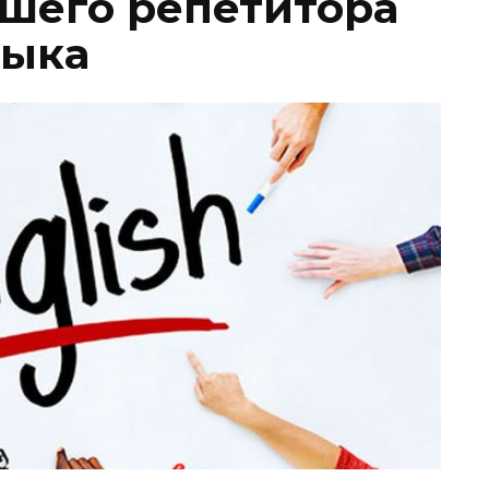
ошего репетитора
зыка