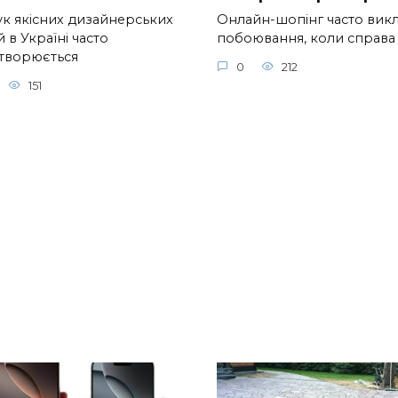
к якісних дизайнерських
Онлайн-шопінг часто вик
 в Україні часто
побоювання, коли справа
творюється
0
212
151