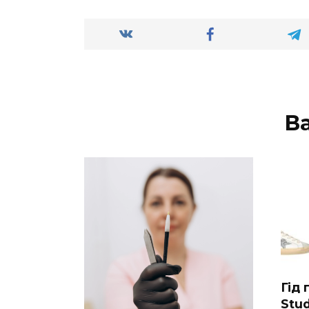
В
Гід
Stud