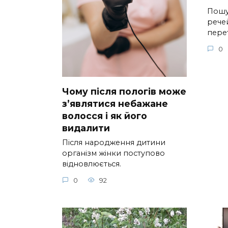
Пошу
речей
пере
0
Чому після пологів може
з’являтися небажане
волосся і як його
видалити
Після народження дитини
організм жінки поступово
відновлюється.
0
92