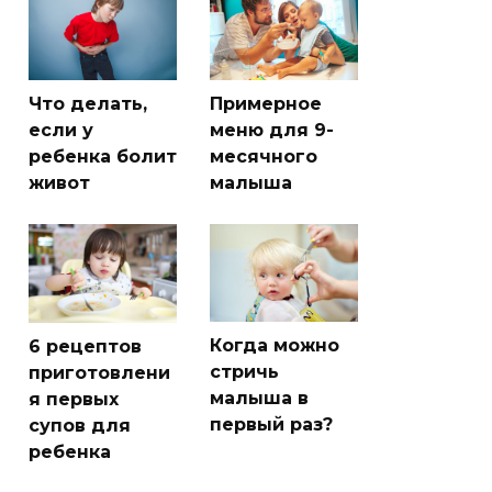
Что делать,
Примерное
если у
меню для 9-
ребенка болит
месячного
живот
малыша
Когда можно
6 рецептов
стричь
приготовлени
малыша в
я первых
первый раз?
супов для
ребенка