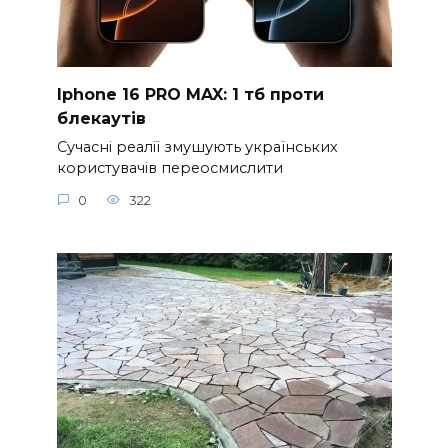
Iphone 16 PRO MAX: 1 тб проти
блекаутів
Сучасні реалії змушують українських
користувачів переосмислити
0
322