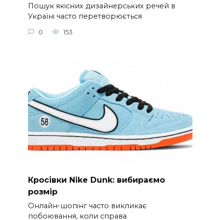
Пошук якісних дизайнерських речей в
Україні часто перетворюється
0
153
Кросівки Nike Dunk: вибираємо
розмір
Онлайн-шопінг часто викликає
побоювання, коли справа