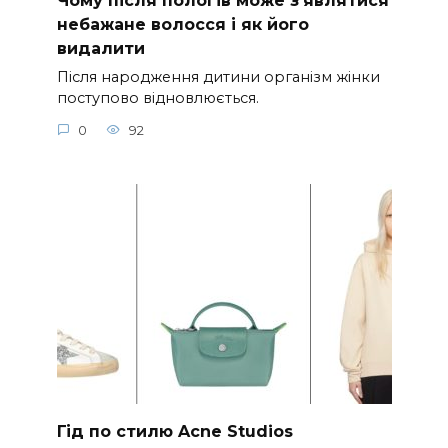
Чому після пологів може з’являтися
небажане волосся і як його
видалити
Після народження дитини організм жінки
поступово відновлюється.
0
92
Гід по стилю Acne Studios