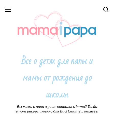
Перейти
к
содержанию
Все о детях для папы и
мамы от рождения до
школы
Вы мама и папа и у вас появились дети? Тогда
этот ресурс именно для Вас! Статьи, отзывы