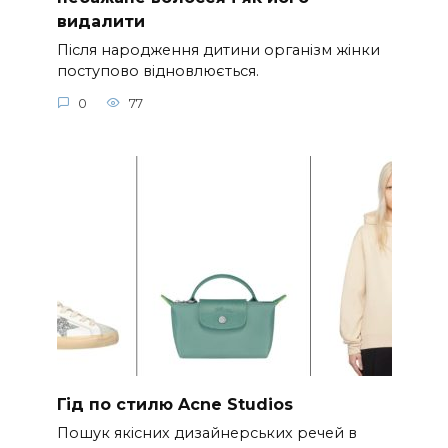
видалити
Після народження дитини організм жінки
поступово відновлюється.
0
77
Гід по стилю Acne Studios
Пошук якісних дизайнерських речей в