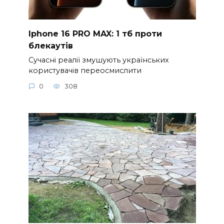
Iphone 16 PRO MAX: 1 тб проти
блекаутів
Сучасні реалії змушують українських
користувачів переосмислити
0
308