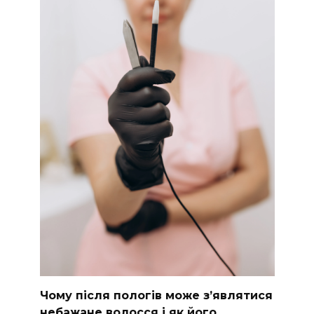
Чому після пологів може з’являтися
небажане волосся і як його