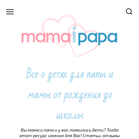
Перейти
к
содержанию
Все о детях для папы и
мамы от рождения до
школы
Вы мама и папа и у вас появились дети? Тогда
этот ресурс именно для Вас! Статьи, отзывы