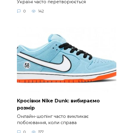
Україні часто перетворюється
0
142
Кросівки Nike Dunk: вибираємо
розмір
Онлайн-шопінг часто викликає
побоювання, коли справа
0
177