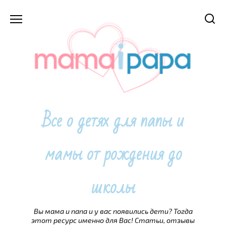
Перейти
к
содержанию
Все о детях для папы и
мамы от рождения до
школы
Вы мама и папа и у вас появились дети? Тогда
этот ресурс именно для Вас! Статьи, отзывы