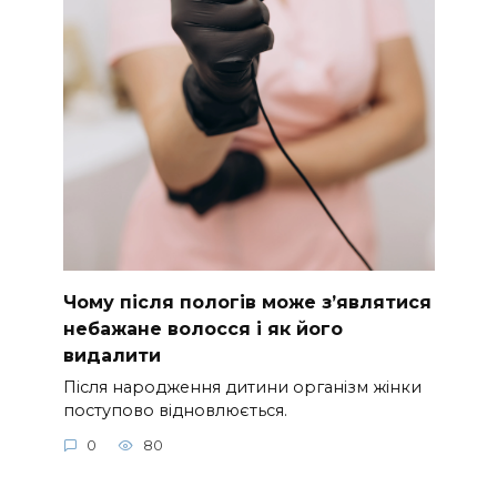
Чому після пологів може з’являтися
небажане волосся і як його
видалити
Після народження дитини організм жінки
поступово відновлюється.
0
80