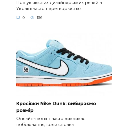
Пошук якісних дизайнерських речей в
Україні часто перетворюється
0
156
Кросівки Nike Dunk: вибираємо
розмір
Онлайн-шопінг часто викликає
побоювання, коли справа