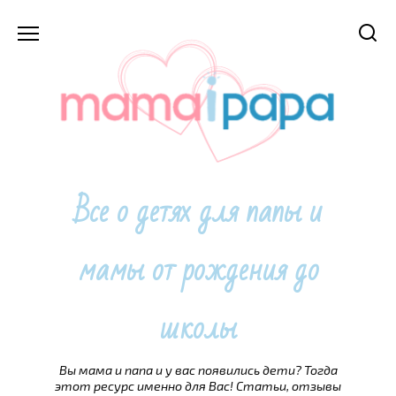
Перейти
к
содержанию
Все о детях для папы и
мамы от рождения до
школы
Вы мама и папа и у вас появились дети? Тогда
этот ресурс именно для Вас! Статьи, отзывы