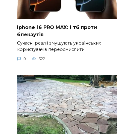
Iphone 16 PRO MAX: 1 тб проти
блекаутів
Сучасні реалії змушують українських
користувачів переосмислити
0
322