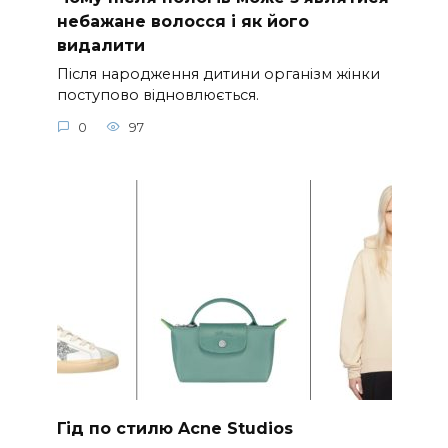
небажане волосся і як його
видалити
Після народження дитини організм жінки
поступово відновлюється.
0
97
Гід по стилю Acne Studios