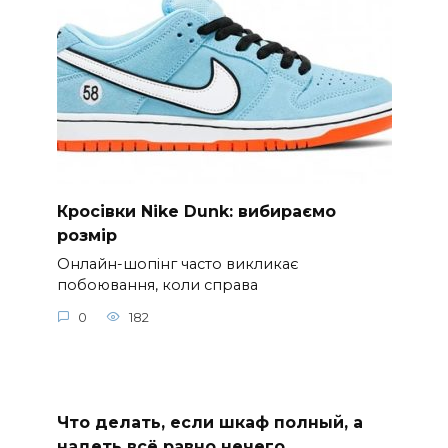
Кросівки Nike Dunk: вибираємо
розмір
Онлайн-шопінг часто викликає
побоювання, коли справа
0
182
Что делать, если шкаф полный, а
надеть всё равно нечего