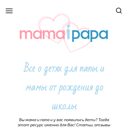
Перейти
к
содержанию
Все о детях для папы и
мамы от рождения до
школы
Вы мама и папа и у вас появились дети? Тогда
этот ресурс именно для Вас! Статьи, отзывы