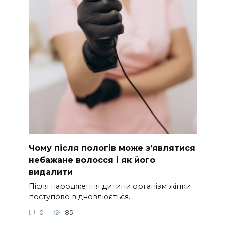
Чому після пологів може з’являтися
небажане волосся і як його
видалити
Після народження дитини організм жінки
поступово відновлюється.
0
85