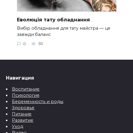
Еволюція тату обладнання
Вибір обладнання для тату майстра — це
завжди баланс
0
511
Навигация
Воспитание
Психология
Беременность и роды
Здоровье
Питание
Развитие
Уход
Видео