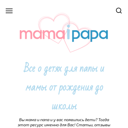
Перейти
к
содержанию
Все о детях для папы и
мамы от рождения до
школы
Вы мама и папа и у вас появились дети? Тогда
этот ресурс именно для Вас! Статьи, отзывы