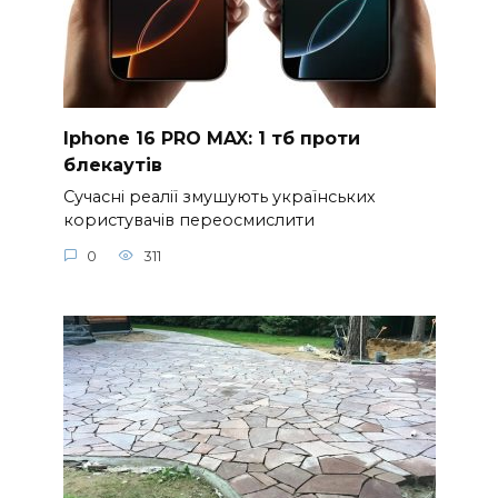
Iphone 16 PRO MAX: 1 тб проти
блекаутів
Сучасні реалії змушують українських
користувачів переосмислити
0
311