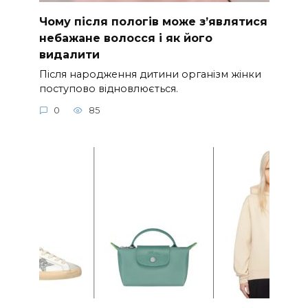
Чому після пологів може з’являтися
небажане волосся і як його
видалити
Після народження дитини організм жінки
поступово відновлюється.
0
85