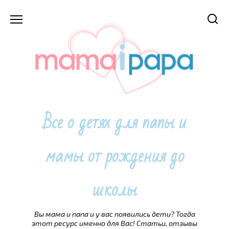
Перейти
к
содержанию
Все о детях для папы и
мамы от рождения до
школы
Вы мама и папа и у вас появились дети? Тогда
этот ресурс именно для Вас! Статьи, отзывы