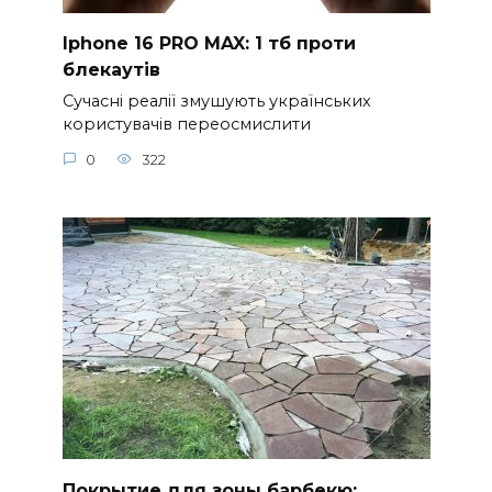
Iphone 16 PRO MAX: 1 тб проти
блекаутів
Сучасні реалії змушують українських
користувачів переосмислити
0
322
Покрытие для зоны барбекю: