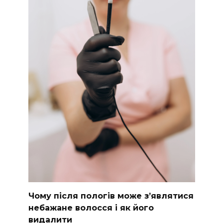
Чому після пологів може з’являтися
небажане волосся і як його
видалити