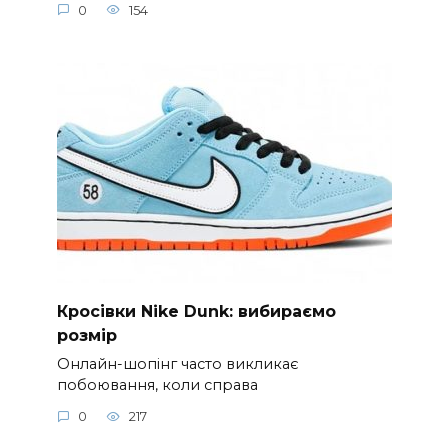
0
154
Кросівки Nike Dunk: вибираємо
розмір
Онлайн-шопінг часто викликає
побоювання, коли справа
0
217