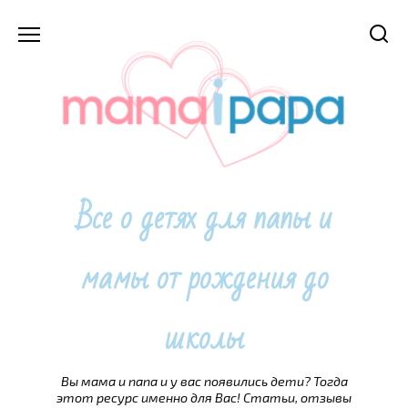
Перейти
к
содержанию
Все о детях для папы и
мамы от рождения до
школы
Вы мама и папа и у вас появились дети? Тогда
этот ресурс именно для Вас! Статьи, отзывы