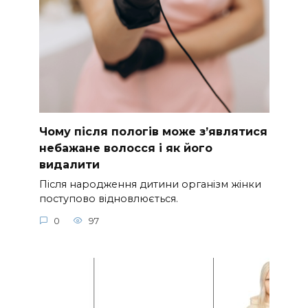
Чому після пологів може з’являтися
небажане волосся і як його
видалити
Після народження дитини організм жінки
поступово відновлюється.
0
97