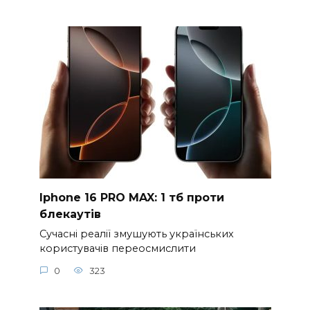
Iphone 16 PRO MAX: 1 тб проти
блекаутів
Сучасні реалії змушують українських
користувачів переосмислити
0
323