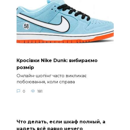
Кросівки Nike Dunk: вибираємо
розмір
Онлайн-шопінг часто викликає
побоювання, коли справа
0
181
Что делать, если шкаф полный, а
надеть всё равно нечего
Классический парадокс переполненного
гардероба и тотального