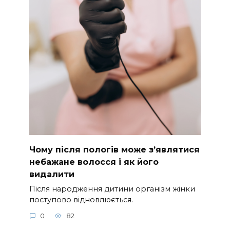
Чому після пологів може з’являтися
небажане волосся і як його
видалити
Після народження дитини організм жінки
поступово відновлюється.
0
82