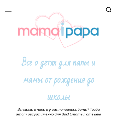
Перейти
к
содержанию
Все о детях для папы и
мамы от рождения до
школы
Вы мама и папа и у вас появились дети? Тогда
этот ресурс именно для Вас! Статьи, отзывы