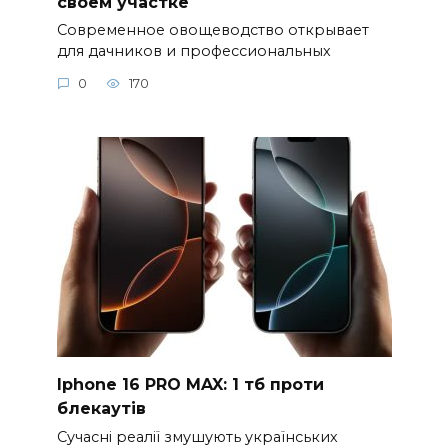
для дачников и профессиональных
0
170
Iphone 16 PRO MAX: 1 тб проти
блекаутів
Сучасні реалії змушують українських
користувачів переосмислити
0
311