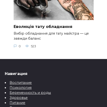
Еволюція тату обладнання
Вибір обладнання для тату майстра — це
завжди баланс
0
523
Навигация
Воспитание
Психология
Беременность и роды
Здоровье
Питание