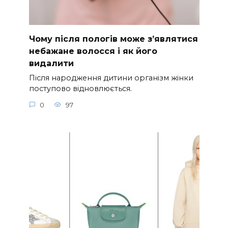
Чому після пологів може з’являтися
небажане волосся і як його
видалити
Після народження дитини організм жінки
поступово відновлюється.
0
97