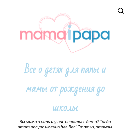
Перейти
к
содержанию
Все о детях для папы и
мамы от рождения до
школы
Вы мама и папа и у вас появились дети? Тогда
этот ресурс именно для Вас! Статьи, отзывы