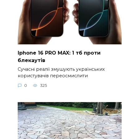
Iphone 16 PRO MAX: 1 тб проти
блекаутів
Сучасні реалії змушують українських
користувачів переосмислити
0
325