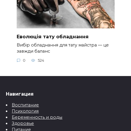
Еволюція тату обладнання
Вибір обладнання для тату майстра — це
завжди баланс
0
524
Навигация
Воспитание
Психология
Беременность и роды
Здоровье
Питание