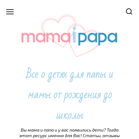
Перейти
к
содержанию
Все о детях для папы и
мамы от рождения до
школы
Вы мама и папа и у вас появились дети? Тогда
этот ресурс именно для Вас! Статьи, отзывы