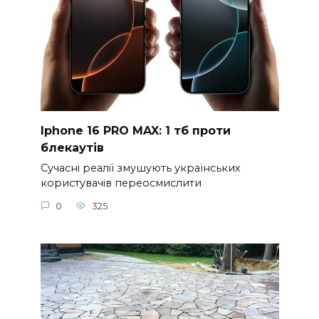
Iphone 16 PRO MAX: 1 тб проти
блекаутів
Сучасні реалії змушують українських
користувачів переосмислити
0
325