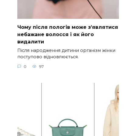
Чому після пологів може з’являтися
небажане волосся і як його
видалити
Після народження дитини організм жінки
поступово відновлюється.
0
97