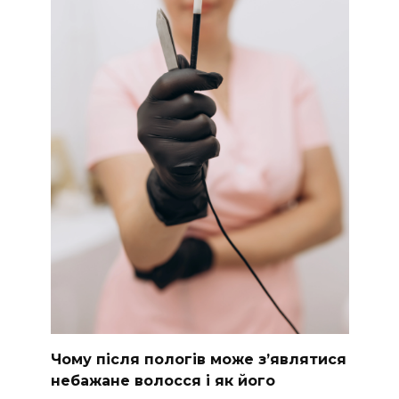
Чому після пологів може з’являтися
небажане волосся і як його