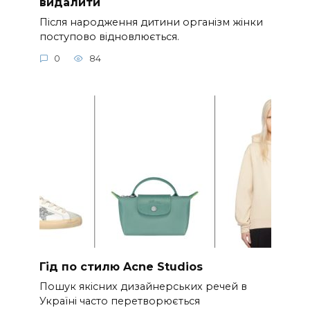
видалити
Після народження дитини організм жінки
поступово відновлюється.
0
84
Гід по стилю Acne Studios
Пошук якісних дизайнерських речей в
Україні часто перетворюється