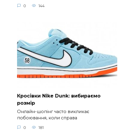
0
144
Кросівки Nike Dunk: вибираємо
розмір
Онлайн-шопінг часто викликає
побоювання, коли справа
0
181