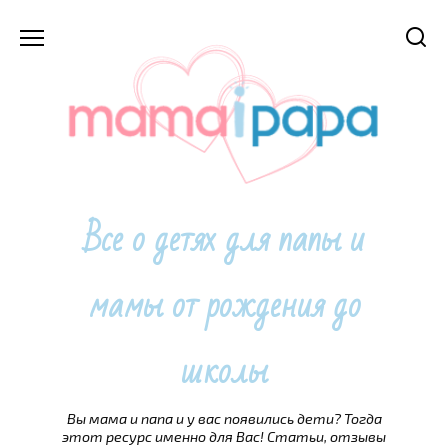
Перейти
к
содержанию
Все о детях для папы и
мамы от рождения до
школы
Вы мама и папа и у вас появились дети? Тогда
этот ресурс именно для Вас! Статьи, отзывы