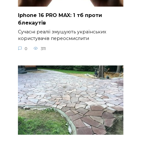
Iphone 16 PRO MAX: 1 тб проти
блекаутів
Сучасні реалії змушують українських
користувачів переосмислити
0
311