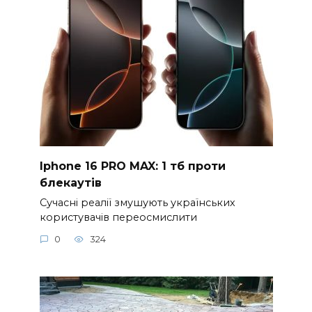
Iphone 16 PRO MAX: 1 тб проти
блекаутів
Сучасні реалії змушують українських
користувачів переосмислити
0
324