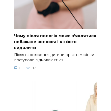
Чому після пологів може з’являтися
небажане волосся і як його
видалити
Після народження дитини організм жінки
поступово відновлюється.
0
97