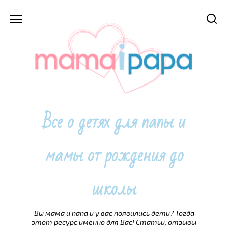
Перейти
к
содержанию
Все о детях для папы и
мамы от рождения до
школы
Вы мама и папа и у вас появились дети? Тогда
этот ресурс именно для Вас! Статьи, отзывы