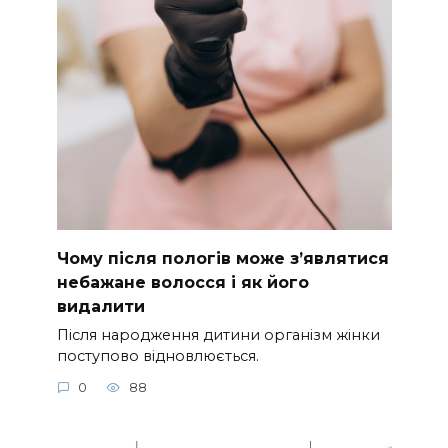
Чому після пологів може з’являтися
небажане волосся і як його
видалити
Після народження дитини організм жінки
поступово відновлюється.
0
88