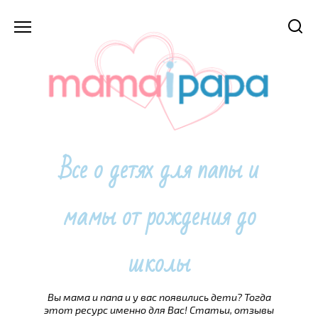
Перейти
к
содержанию
Все о детях для папы и
мамы от рождения до
школы
Вы мама и папа и у вас появились дети? Тогда
этот ресурс именно для Вас! Статьи, отзывы