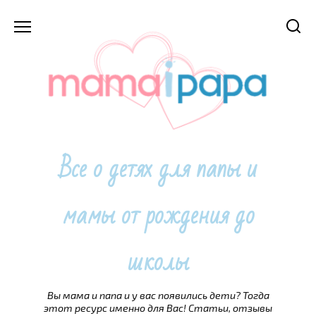
Перейти
к
содержанию
Все о детях для папы и
мамы от рождения до
школы
Вы мама и папа и у вас появились дети? Тогда
этот ресурс именно для Вас! Статьи, отзывы