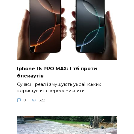
Iphone 16 PRO MAX: 1 тб проти
блекаутів
Сучасні реалії змушують українських
користувачів переосмислити
0
322