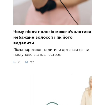
Чому після пологів може з’являтися
небажане волосся і як його
видалити
Після народження дитини організм жінки
поступово відновлюється.
0
97