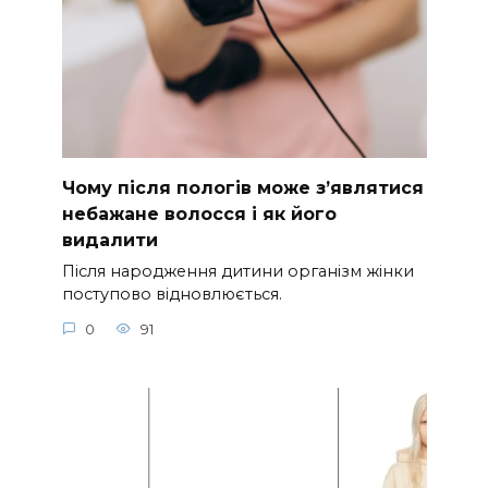
Чому після пологів може з’являтися
небажане волосся і як його
видалити
Після народження дитини організм жінки
поступово відновлюється.
0
91