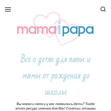
Перейти
к
содержанию
Все о детях для папы и
мамы от рождения до
школы
Вы мама и папа и у вас появились дети? Тогда
этот ресурс именно для Вас! Статьи, отзывы