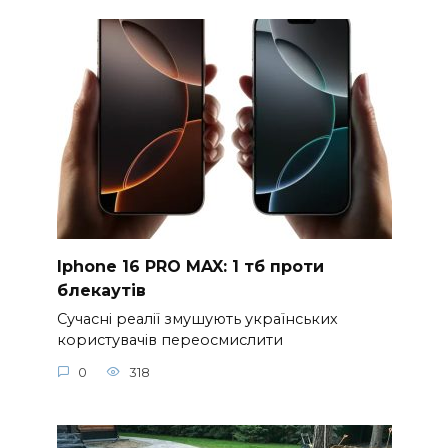
Iphone 16 PRO MAX: 1 тб проти
блекаутів
Сучасні реалії змушують українських
користувачів переосмислити
0
318