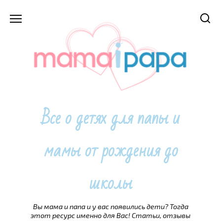
Перейти
к
содержанию
Все о детях для папы и
мамы от рождения до
школы
Вы мама и папа и у вас появились дети? Тогда
этот ресурс именно для Вас! Статьи, отзывы