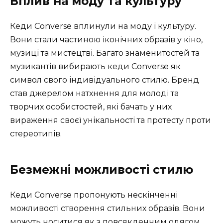
Вплив на моду та культуру
Кеди Converse вплинули на моду і культуру.
Вони стали частиною іконічних образів у кіно,
музиці та мистецтві. Багато знаменитостей та
музикантів вибирають кеди Converse як
символ свого індивідуального стилю. Бренд
став джерелом натхнення для молоді та
творчих особистостей, які бачать у них
вираження своєї унікальності та протесту проти
стереотипів.
Безмежні можливості стилю
Кеди Converse пропонують нескінченні
можливості створення стильних образів. Вони
можуть носитися як з повсякденним одягом,