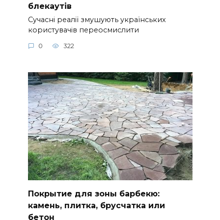
блекаутів
Сучасні реалії змушують українських
користувачів переосмислити
0
322
Покрытие для зоны барбекю:
камень, плитка, брусчатка или
бетон