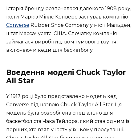
Історія бренду розпочалася далекого 1908 року,
коли Маркіз Міллс Конверс заснував компанію
Converse
Rubber Shoe Company у місті Мальден,
штат Массачусетс, США. Спочатку компанія
займалася виробництвом гумового взуття,
включаючи кеди для баскетболу.
Введення моделі Chuck Taylor
All Star
У 1917 році було представлено модель кед
Converse під назвою Chuck Taylor All Star. Ця
модель була розроблена спеціально для
баскетболіста Чака Тейлора, який став одним із
перших, хто взяв участь у їхньому просуванні.
Chuck Taylor All Star були призначені для