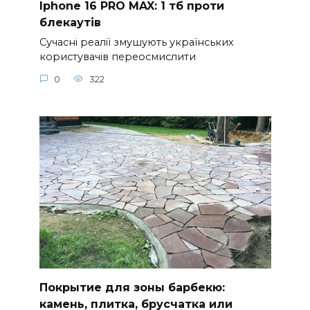
Iphone 16 PRO MAX: 1 тб проти
блекаутів
Сучасні реалії змушують українських
користувачів переосмислити
0
322
Покрытие для зоны барбекю:
камень, плитка, брусчатка или