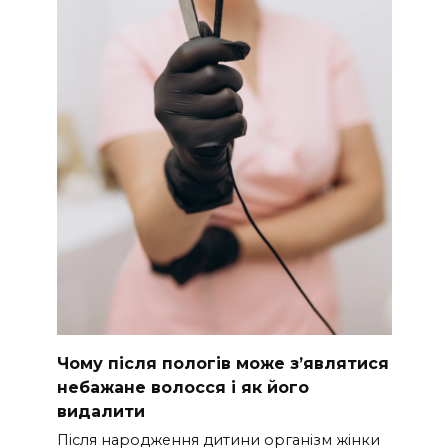
Чому після пологів може з’являтися
небажане волосся і як його
видалити
Після народження дитини організм жінки