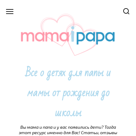
Перейти
к
содержанию
Все о детях для папы и
мамы от рождения до
школы
Вы мама и папа и у вас появились дети? Тогда
этот ресурс именно для Вас! Статьи, отзывы