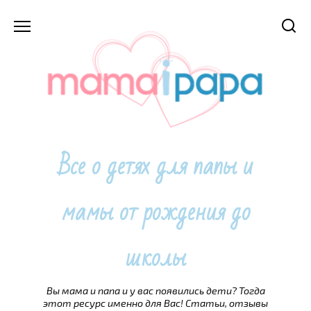
Перейти
к
содержанию
Все о детях для папы и
мамы от рождения до
школы
Вы мама и папа и у вас появились дети? Тогда
этот ресурс именно для Вас! Статьи, отзывы