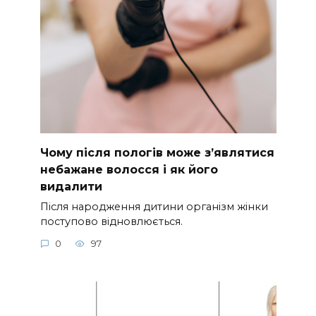
Чому після пологів може з’являтися
небажане волосся і як його
видалити
Після народження дитини організм жінки
поступово відновлюється.
0
97