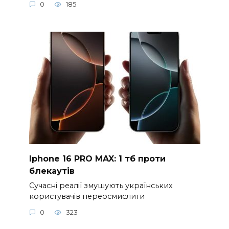
0
185
Iphone 16 PRO MAX: 1 тб проти
блекаутів
Сучасні реалії змушують українських
користувачів переосмислити
0
323