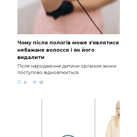
Чому після пологів може з’являтися
небажане волосся і як його
видалити
Після народження дитини організм жінки
поступово відновлюється.
0
91