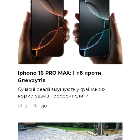
Iphone 16 PRO MAX: 1 тб проти
блекаутів
Сучасні реалії змушують українських
користувачів переосмислити
0
318