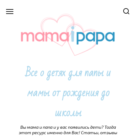
Перейти
к
содержанию
Все о детях для папы и
мамы от рождения до
школы
Вы мама и папа и у вас появились дети? Тогда
этот ресурс именно для Вас! Статьи, отзывы