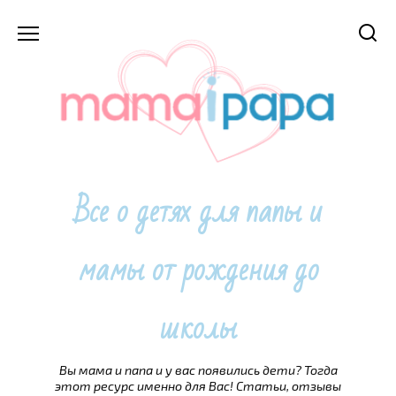
Перейти
к
содержанию
Все о детях для папы и
мамы от рождения до
школы
Вы мама и папа и у вас появились дети? Тогда
этот ресурс именно для Вас! Статьи, отзывы