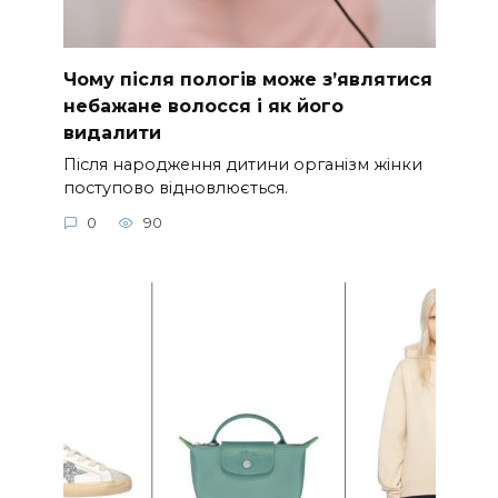
Чому після пологів може з’являтися
небажане волосся і як його
видалити
Після народження дитини організм жінки
поступово відновлюється.
0
90