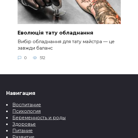
Еволюція тату обладнання
Вибір обладнання для тату майстра — це
завжди баланс
0
512
Навигация
Воспитание
Психология
Беременность и роды
Здоровье
Питание
Развитие