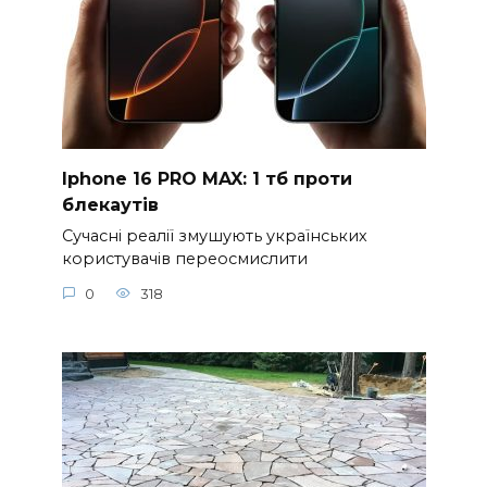
Iphone 16 PRO MAX: 1 тб проти
блекаутів
Сучасні реалії змушують українських
користувачів переосмислити
0
318