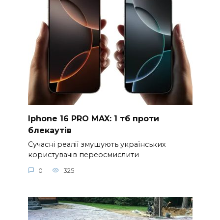
Iphone 16 PRO MAX: 1 тб проти
блекаутів
Сучасні реалії змушують українських
користувачів переосмислити
0
325