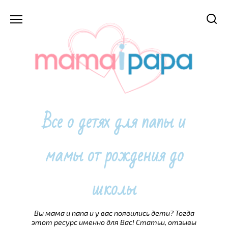
Перейти
к
содержанию
Все о детях для папы и
мамы от рождения до
школы
Вы мама и папа и у вас появились дети? Тогда
этот ресурс именно для Вас! Статьи, отзывы