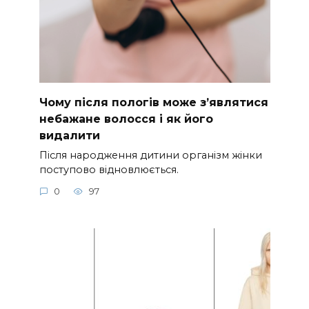
Чому після пологів може з’являтися
небажане волосся і як його
видалити
Після народження дитини організм жінки
поступово відновлюється.
0
97