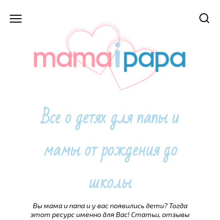
Перейти
к
содержанию
Все о детях для папы и
мамы от рождения до
школы
Вы мама и папа и у вас появились дети? Тогда
этот ресурс именно для Вас! Статьи, отзывы