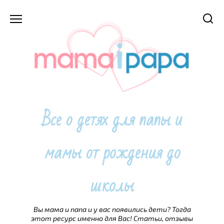
Перейти
к
содержанию
Все о детях для папы и
мамы от рождения до
школы
Вы мама и папа и у вас появились дети? Тогда
этот ресурс именно для Вас! Статьи, отзывы