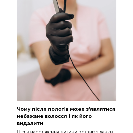
Чому після пологів може з’являтися
небажане волосся і як його
видалити
Після народження дитини організм жінки