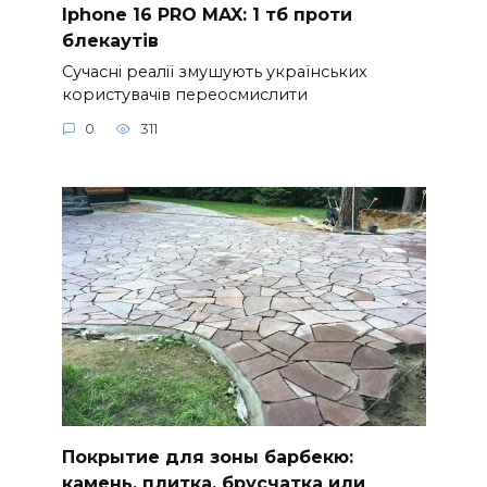
Iphone 16 PRO MAX: 1 тб проти
блекаутів
Сучасні реалії змушують українських
користувачів переосмислити
0
311
Покрытие для зоны барбекю:
камень, плитка, брусчатка или