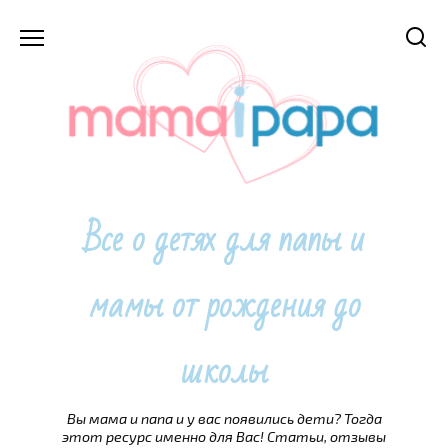
Перейти
к
содержанию
Все о детях для папы и
мамы от рождения до
школы
Вы мама и папа и у вас появились дети? Тогда
этот ресурс именно для Вас! Статьи, отзывы