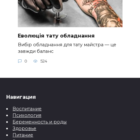
Еволюція тату обладнання
Вибір обладнання для тату майстра — це
завжди баланс
0
524
Навигация
Воспитание
Психология
Беременность и роды
Здоровье
Питание