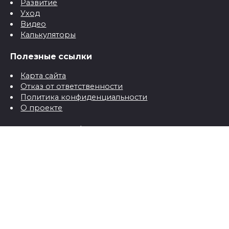
Развитие
Уход
Видео
Калькуляторы
Полезные ссылки
Карта сайта
Отказ от ответственности
Политика конфиденциальности
О проекте
Контактная информация
Контакты
© 2026 Все о детях для папы и мамы от рождения до
школы