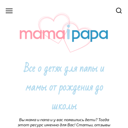
Перейти
к
содержанию
Все о детях для папы и
мамы от рождения до
школы
Вы мама и папа и у вас появились дети? Тогда
этот ресурс именно для Вас! Статьи, отзывы