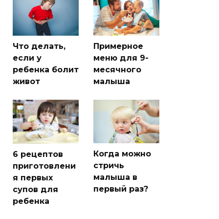
Что делать,
Примерное
если у
меню для 9-
ребенка болит
месячного
живот
малыша
Когда можно
6 рецептов
стричь
приготовлени
малыша в
я первых
первый раз?
супов для
ребенка