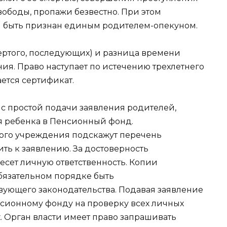
вободы, пропажи безвестно. При этом
н быть признан единым родителем-опекуном.
твертого, последующих) и разница времени
ия. Право наступает по истечению трехлетнего
ается сертификат.
с простой подачи заявления родителей,
я ребенка в Пенсионный фонд.
ого учреждения подскажут перечень
ть к заявлению. За достоверность
есет личную ответственность. Копии
бязательном порядке быть
твующего законодательства. Подавая заявление
нсионному фонду на проверку всех личных
. Орган власти имеет право запрашивать