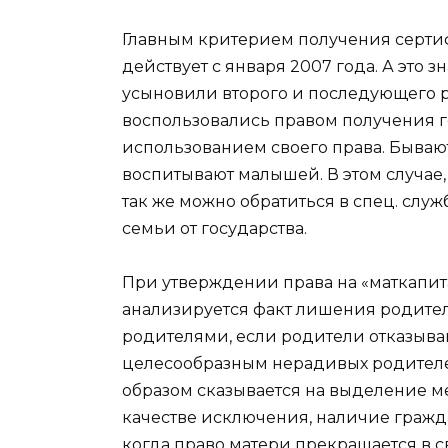
Главным критерием получения сертиф
действует с января 2007 года. А это 
усыновили второго и последующего ре
воспользовались правом получения го
использованием своего права. Бываю
воспитывают малышей. В этом случа
так же можно обратиться в спец. слу
семьи от государства.
При утверждении права на «маткапит
анализируется факт лишения родител
родителями, если родители отказываю
целесообразным нерадивых родителе
образом сказывается на выделение м
качестве исключения, наличие гражд
когда право матери прекращается в с