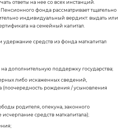
ть ответы на нее со всех инстанций.
 Пенсионного фонда рассматривает тщательно
ительно индивидуальный вердикт: выдать или
сертификата на семейный капитал.
и удержание средств из фонда маткапитал
 на дополнительную поддержку государства;
ерных либо искаженных сведений,
 (поочередность рождения / усыновления
боды родителя, опекуна, законного
е исчерпание средств маткапитала);
ния;