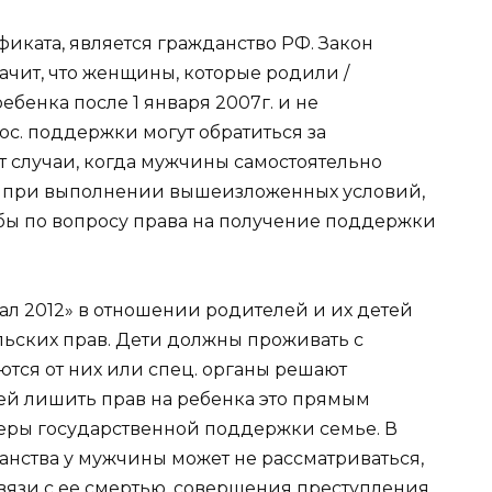
иката, является гражданство РФ. Закон
значит, что женщины, которые родили /
бенка после 1 января 2007г. и не
с. поддержки могут обратиться за
т случаи, когда мужчины самостоятельно
е, при выполнении вышеизложенных условий,
жбы по вопросу права на получение поддержки
ал 2012» в отношении родителей и их детей
ьских прав. Дети должны проживать с
тся от них или спец. органы решают
й лишить прав на ребенка это прямым
еры государственной поддержки семье. В
анства у мужчины может не рассматриваться,
вязи с ее смертью, совершения преступления