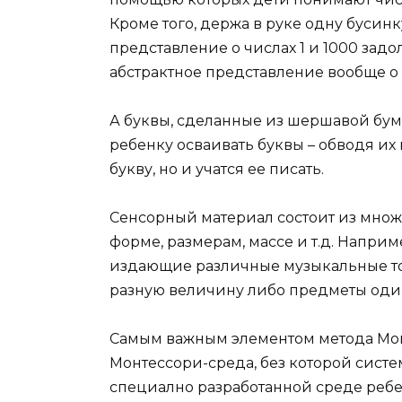
Кроме того, держа в руке одну бусинк
представление о числах 1 и 1000 задол
абстрактное представление вообще о 
А буквы, сделанные из шершавой бум
ребенку осваивать буквы – обводя их
букву, но и учатся ее писать.
Сенсорный материал состоит из множ
форме, размерам, массе и т.д. Напри
издающие различные музыкальные то
разную величину либо предметы один
Самым важным элементом метода Мон
Монтессори-среда, без которой систем
специално разработанной среде ребе