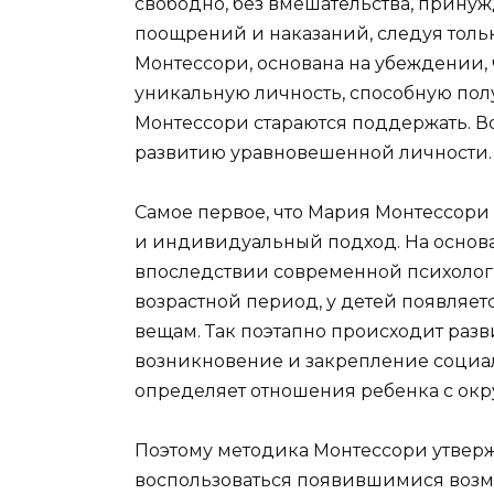
свободно, без вмешательства, принуж
поощрений и наказаний, следуя толь
Монтессори, основана на убеждении,
уникальную личность, способную полу
Монтессори стараются поддержать. В
развитию уравновешенной личности.
Самое первое, что Мария Монтессори 
и индивидуальный подход. На осно
впоследствии современной психолог
возрастной период, у детей появляе
вещам. Так поэтапно происходит разв
возникновение и закрепление социал
определяет отношения ребенка с ок
Поэтому методика Монтессори утверж
воспользоваться появившимися возм