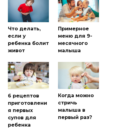
Что делать,
Примерное
если у
меню для 9-
ребенка болит
месячного
живот
малыша
Когда можно
6 рецептов
стричь
приготовлени
малыша в
я первых
первый раз?
супов для
ребенка