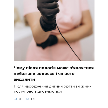
Чому після пологів може з’являтися
небажане волосся і як його
видалити
Після народження дитини організм жінки
поступово відновлюється.
0
85