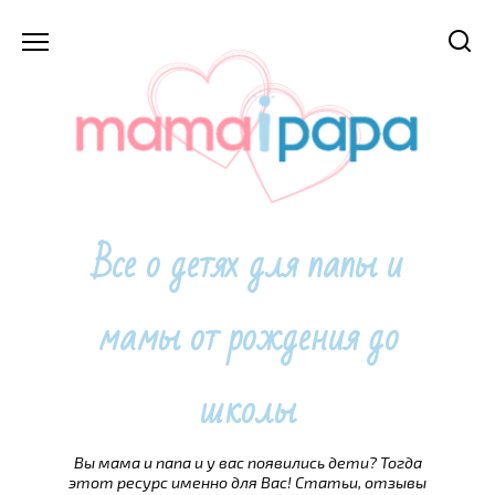
Перейти
к
содержанию
Все о детях для папы и
мамы от рождения до
школы
Вы мама и папа и у вас появились дети? Тогда
этот ресурс именно для Вас! Статьи, отзывы