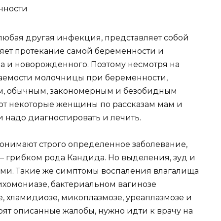
нности
любая другая инфекция, представляет собой
яет протекание самой беременности и
 и новорожденного. Поэтому несмотря на
чаемости молочницы при беременности,
м, обычным, закономерным и безобидным
ают некоторые женщины по рассказам мам и
 надо диагностировать и лечить.
онимают строго определенное заболевание,
 грибком рода Кандида. Но выделения, зуд и
ами. Такие же симптомы воспаления влагалища
рихомониазе, бактериальном вагинозе
е, хламидиозе, микоплазмозе, уреаплазмозе и
оят описанные жалобы, нужно идти к врачу на