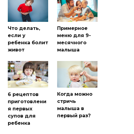
Что делать,
Примерное
если у
меню для 9-
ребенка болит
месячного
живот
малыша
Когда можно
6 рецептов
стричь
приготовлени
малыша в
я первых
первый раз?
супов для
ребенка