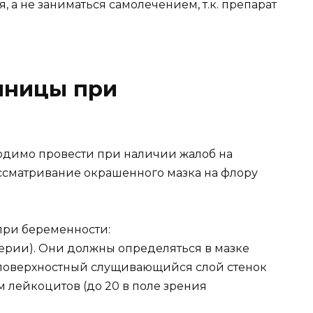
 а не заниматься самолечением, т.к. препарат
чницы при
одимо провести при наличии жалоб на
ссматривание окрашенного мазка на флору
ри беременности:
ерии). Они должны определяться в мазке
(поверхностный слущивающийся слой стенок
 лейкоцитов (до 20 в поле зрения