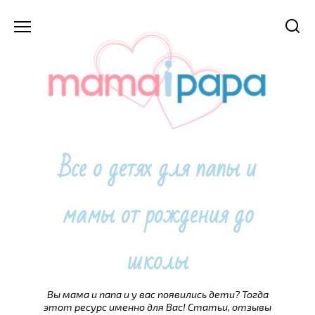
Перейти
к
содержанию
Все о детях для папы и
мамы от рождения до
школы
Вы мама и папа и у вас появились дети? Тогда
этот ресурс именно для Вас! Статьи, отзывы