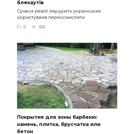
блекаутів
Сучасні реалії змушують українських
користувачів переосмислити
0
322
Покрытие для зоны барбекю:
камень, плитка, брусчатка или
бетон