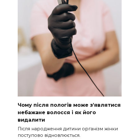
Чому після пологів може з’являтися
небажане волосся і як його
видалити
Після народження дитини організм жінки
поступово відновлюється.