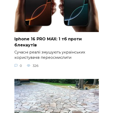
Iphone 16 PRO MAX: 1 тб проти
блекаутів
Сучасні реалії змушують українських
користувачів переосмислити
0
326