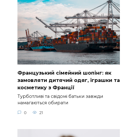
Французький сімейний шопінг: як
замовляти дитячий одяг, іграшки та
косметику з Франції
Турботливі та свідомі батьки завжди
намагаються обирати
0
21