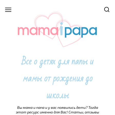
Перейти
к
содержанию
Все о детях для папы и
мамы от рождения до
школы
Вы мама и папа и у вас появились дети? Тогда
этот ресурс именно для Вас! Статьи, отзывы