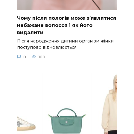
Чому після пологів може з’являтися
небажане волосся і як його
видалити
Після народження дитини організм жінки
поступово відновлюється.
0
100