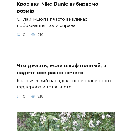
Кросівки Nike Dunk: вибираємо
розмір
Онлайн-шопінг часто викликає
побоювання, коли справа
0
210
Что делать, если шкаф полный, а
надеть всё равно нечего
Классический парадокс переполненного
гардероба и тотального
0
218