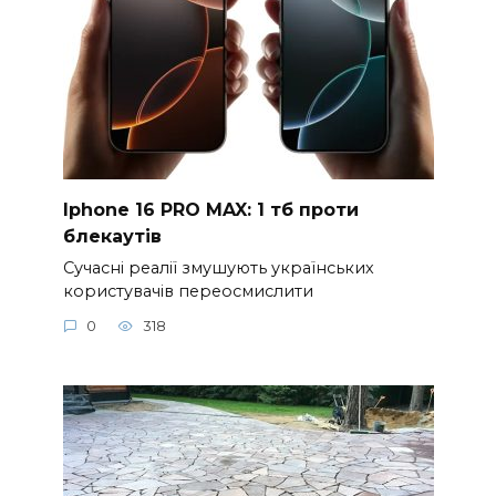
Iphone 16 PRO MAX: 1 тб проти
блекаутів
Сучасні реалії змушують українських
користувачів переосмислити
0
318