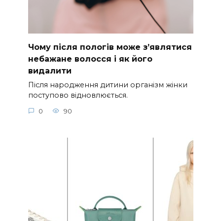
Чому після пологів може з’являтися
небажане волосся і як його
видалити
Після народження дитини організм жінки
поступово відновлюється.
0
90