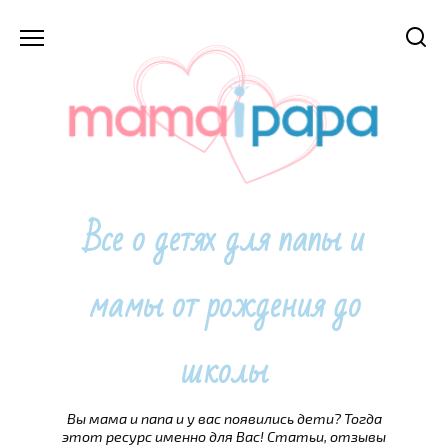
Перейти
к
содержанию
Все о детях для папы и
мамы от рождения до
школы
Вы мама и папа и у вас появились дети? Тогда
этот ресурс именно для Вас! Статьи, отзывы