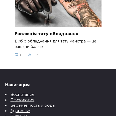
Еволюція тату обладнання
Вибір обладнання для тату майстра — це
завжди баланс
0
512
Навигация
Воспитание
Психология
Беременность и роды
Здоровье