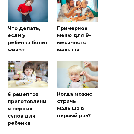
Что делать,
Примерное
если у
меню для 9-
ребенка болит
месячного
живот
малыша
Когда можно
6 рецептов
стричь
приготовлени
малыша в
я первых
первый раз?
супов для
ребенка