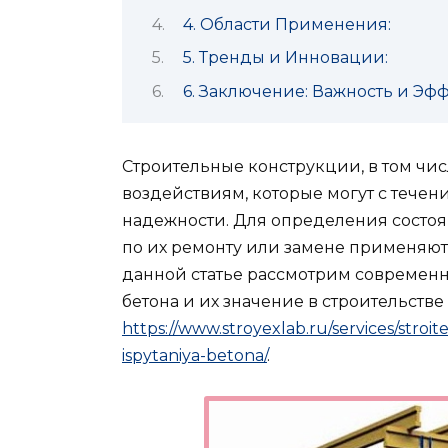
4. Области Применения:
5. Тренды и Инновации:
6. Заключение: Важность и Эф
Строительные конструкции, в том чис
воздействиям, которые могут с течен
надежности. Для определения состо
по их ремонту или замене применяют
данной статье рассмотрим современ
бетона и их значение в строительств
https://www.stroyexlab.ru/services/stroi
ispytaniya-betona/
.