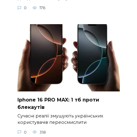
0
176
Iphone 16 PRO MAX: 1 тб проти
блекаутів
Сучасні реалії змушують українських
користувачів переосмислити
0
318