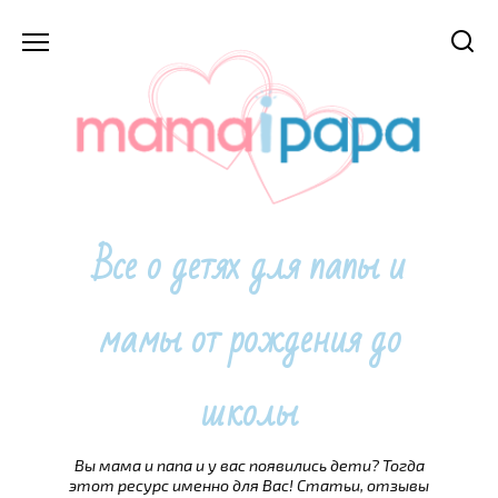
Перейти
к
содержанию
Все о детях для папы и
мамы от рождения до
школы
Вы мама и папа и у вас появились дети? Тогда
этот ресурс именно для Вас! Статьи, отзывы