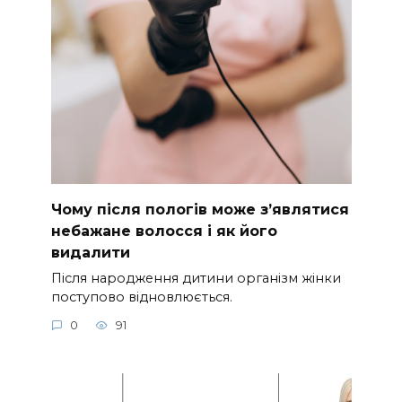
Чому після пологів може з’являтися
небажане волосся і як його
видалити
Після народження дитини організм жінки
поступово відновлюється.
0
91