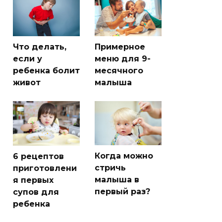
Что делать,
Примерное
если у
меню для 9-
ребенка болит
месячного
живот
малыша
Когда можно
6 рецептов
стричь
приготовлени
малыша в
я первых
первый раз?
супов для
ребенка